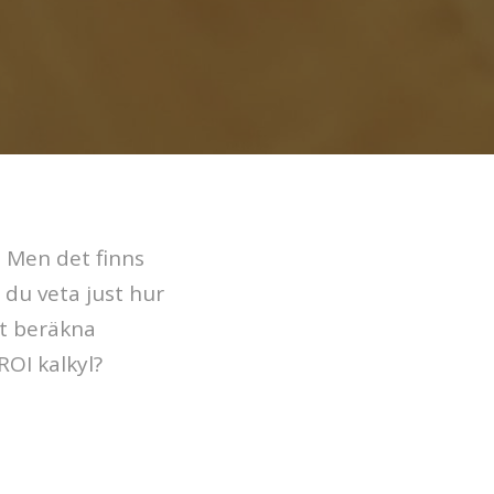
. Men det finns
 du veta just hur
tt beräkna
ROI kalkyl?