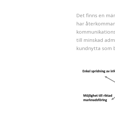
Det finns en mä
har återkomman
kommunikationska
till minskad adm
kundnytta som bi