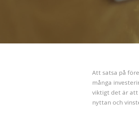
Att satsa på för
många investerin
viktigt det är at
nyttan och vinst