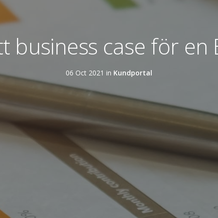
tt business case för en
06 Oct 2021 in
Kundportal