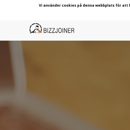
Vi använder cookies på denna webbplats för att
Skip
Main
to
main
navigation
content