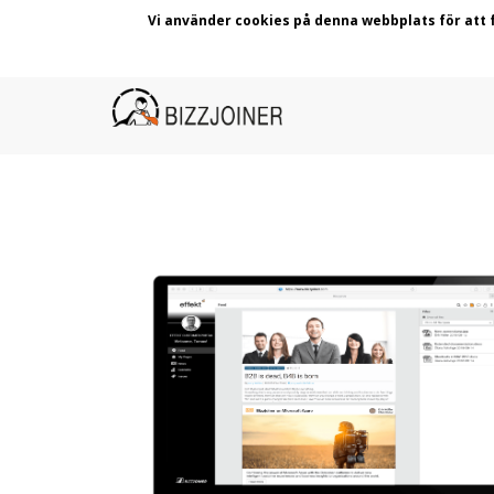
Vi använder cookies på denna webbplats för att
Skip
Main
to
main
navigation
content