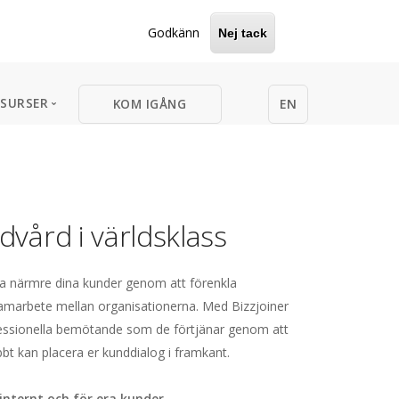
Godkänn
Nej tack
ESURSER
EN
KOM IGÅNG
Guider
roduktion
Material
dportal som
för
Produktblad
Blogg
ndvård i världsklass
nst
dportal?
zjoiner AB
Buyers guide
r du kommer
 integreras
ionen
zjoiner
ROI Kalkylmall
a närmre dina kunder genom att förenkla
ng
ningar?
marbeten
dlojalitet
amarbete mellan organisationerna. Med Bizzjoiner
ligheter att
fessionella bemötande som de förtjänar genom att
skad churn
äddarsy?
bbt kan placera er kunddialog i framkant.
dportal
internt och för era kunder