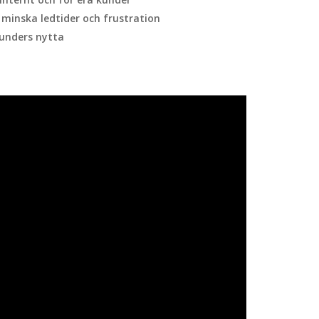
 minska ledtider och frustration
kunders nytta