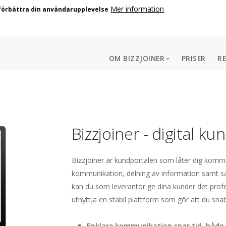
Mer information
 förbättra din användarupplevelse
OM BIZZJOINER
PRISER
R
Start
Int
Vanliga frågor
Kun
Var
Företaget
Bizzjoiner - digital ku
tjä
kun
Biz
Mer
Hu
Hur
Vis
Biz
Bizzjoiner är kundportalen som låter dig komm
igå
lös
Sa
Kun
kommunikation, delning av information samt s
Möj
kan du som leverantör ge dina kunder det pro
Min
skr
utnyttja en stabil plattform som gör att du sna
Kun
Enklare kommunikation spar tid, både 