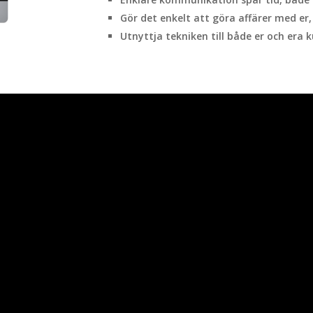
Gör det enkelt att göra affärer med er,
Utnyttja tekniken till både er och era 