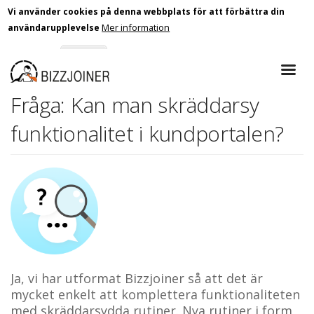
Vi använder cookies på denna webbplats för att förbättra din
Mer information
användarupplevelse
Skip
Godkänn
Nej tack
to
main
Fråga: Kan man skräddarsy
content
funktionalitet i kundportalen?
Ja, vi har utformat Bizzjoiner så att det är
mycket enkelt att komplettera funktionaliteten
med skräddarsydda rutiner. Nya rutiner i form