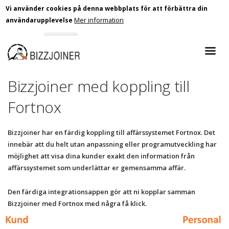
Vi använder cookies på denna webbplats för att förbättra din
Mer information
användarupplevelse
Skip
Godkänn
Nej tack
to
main
content
Bizzjoiner med koppling till
Fortnox
Bizzjoiner har en färdig koppling till affärssystemet Fortnox. Det
innebär att du helt utan anpassning eller programutveckling har
möjlighet att visa dina kunder exakt den information från
affärssystemet som underlättar er gemensamma affär.
Den färdiga integrationsappen gör att ni kopplar samman
Bizzjoiner med Fortnox med några få klick.