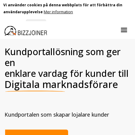
Vi använder cookies på denna webbplats för att förbättra din
Mer information
användarupplevelse
Skip
Godkänn
Nej tack
to
main
content
Kundportallösning som ger
en
enklare vardag för kunder till
Digitala marknadsförare
Kundportalen som skapar lojalare kunder