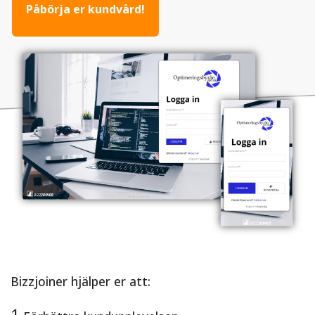
Påbörja er kundvård!
Bizzjoiner hjälper er att: