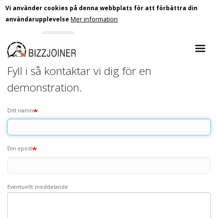
Vi använder cookies på denna webbplats för att förbättra din
Mer information
användarupplevelse
Skip
Godkänn
Nej tack
to
main
Fyll i så kontaktar vi dig för en
content
demonstration.
Ditt namn
Din epost
Eventuellt meddelande